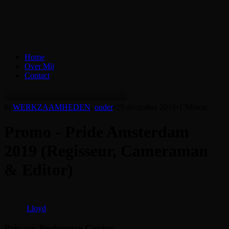
Home
Over Mij
Contact
In
WERKZAAMHEDEN
,
ouder
•
29 december 2019
•
1 Minute
Promo - Pride Amsterdam
2019 (Regisseur, Cameraman
& Editor)
Lloyd
Privacy Preference Center